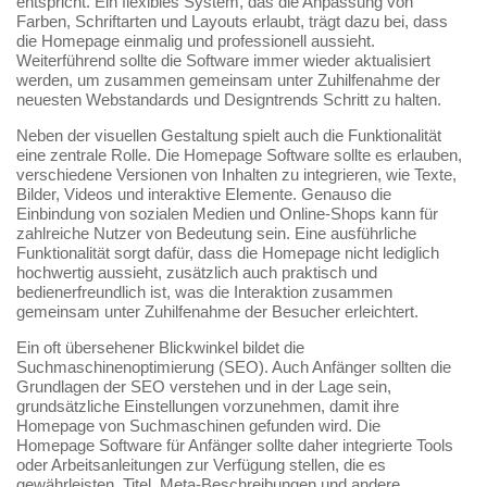
entspricht. Ein flexibles System, das die Anpassung von
Farben, Schriftarten und Layouts erlaubt, trägt dazu bei, dass
die Homepage einmalig und professionell aussieht.
Weiterführend sollte die Software immer wieder aktualisiert
werden, um zusammen gemeinsam unter Zuhilfenahme der
neuesten Webstandards und Designtrends Schritt zu halten.
Neben der visuellen Gestaltung spielt auch die Funktionalität
eine zentrale Rolle. Die Homepage Software sollte es erlauben,
verschiedene Versionen von Inhalten zu integrieren, wie Texte,
Bilder, Videos und interaktive Elemente. Genauso die
Einbindung von sozialen Medien und Online-Shops kann für
zahlreiche Nutzer von Bedeutung sein. Eine ausführliche
Funktionalität sorgt dafür, dass die Homepage nicht lediglich
hochwertig aussieht, zusätzlich auch praktisch und
bedienerfreundlich ist, was die Interaktion zusammen
gemeinsam unter Zuhilfenahme der Besucher erleichtert.
Ein oft übersehener Blickwinkel bildet die
Suchmaschinenoptimierung (SEO). Auch Anfänger sollten die
Grundlagen der SEO verstehen und in der Lage sein,
grundsätzliche Einstellungen vorzunehmen, damit ihre
Homepage von Suchmaschinen gefunden wird. Die
Homepage Software für Anfänger sollte daher integrierte Tools
oder Arbeitsanleitungen zur Verfügung stellen, die es
gewährleisten, Titel, Meta-Beschreibungen und andere